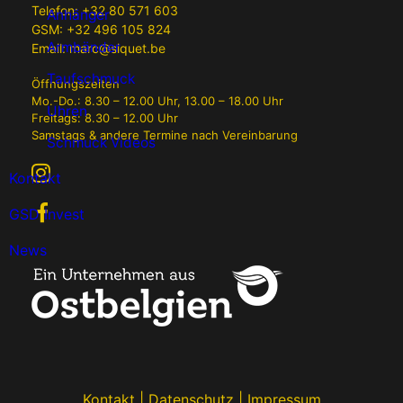
Telefon:
+32 80 571 603
Anhänger
GSM:
+32 496 105 824
Armbänder
Email:
marc@siquet.be
Taufschmuck
Öffnungszeiten
Mo.-Do.: 8.30 – 12.00 Uhr, 13.00 – 18.00 Uhr
Uhren
Freitags: 8.30 – 12.00 Uhr
Samstags & andere Termine nach Vereinbarung
Schmuck Videos
Kontakt
GSD Invest
News
Kontakt
|
Datenschutz
|
Impressum