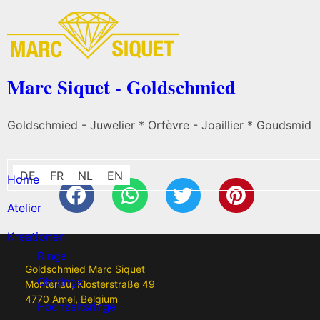
Marc Siquet - Goldschmied
Goldschmied - Juwelier * Orfèvre - Joaillier * Goudsmid
DE
FR
NL
EN
Home
Atelier
Kreationen
Ringe
Goldschmied Marc Siquet
Ohrringe
Montenau, Klosterstraße 49
4770 Amel, Belgium
Hochzeitsringe