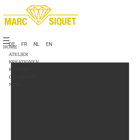
Marc Siquet - Goldschmied
Goldschmied - Juwelier * Orfèvre - Joaillier * Goudsmid
DE
FR
NL
EN
HOME
ATELIER
KREATIONEN
KONTAKT
GSD INVEST
NEWS