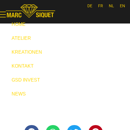
DE
FR
NL
EN
Marc Siquet - Goldschmied
Goldschmied - Juwelier * Orfèvre - Joaillier * Goudsmid
HOME
ATELIER
KREATIONEN
KONTAKT
GSD INVEST
NEWS