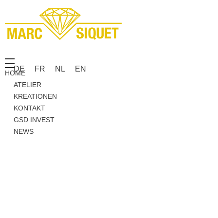
Marc Siquet - Goldschmied
Goldschmied - Juwelier * Orfèvre - Joaillier * Goudsmid
DE
FR
NL
EN
HOME
ATELIER
KREATIONEN
KONTAKT
GSD INVEST
NEWS