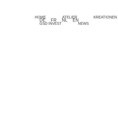
HOME
ATELIER
KREATIONEN
DE
FR
NL
EN
GSD INVEST
NEWS