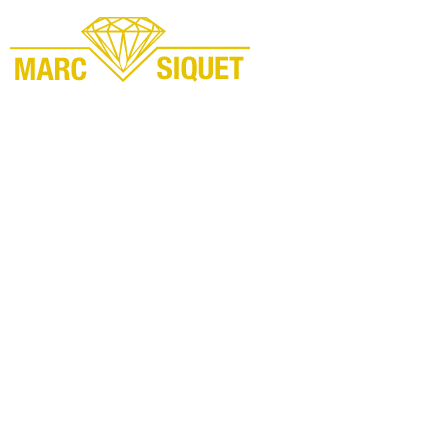
Marc Siquet - Goldschmied
Goldschmied - Juwelier * Orfèvre - Joaillier * Goudsmid